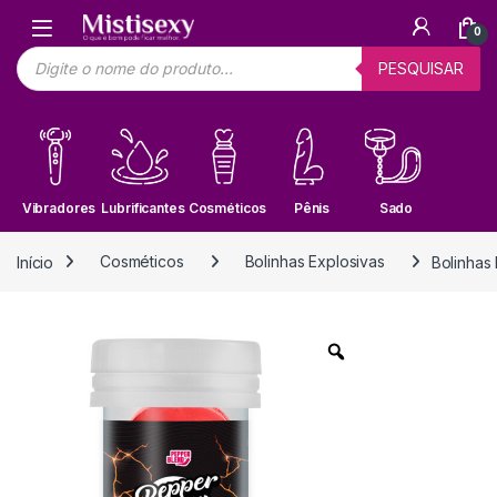
Skip to navigation
Skip to content
0
Pesquisar produtos
PESQUISAR
Vibradores
Lubrificantes
Cosméticos
Pênis
Sado
Início
Cosméticos
Bolinhas Explosivas
Bolinhas