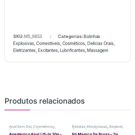
SKU:
MS_9853
Categorias:
Bolinhas
Explosivas
,
Comestíveis
,
Cosméticos
,
Delicias Orais
,
Eletrizantes
,
Excitantes
,
Lubrificantes
,
Massagem
Produtos relacionados
Anal Sem Dor
,
Cosméticos
,
Bebidas Afrodisíacas
,
Beijável
,
Funcionais
,
Lubrificantes
,
Sexo
Comestíveis
,
Cosméticos
,
Anal
Delicias Orais
,
Excitantes
,
Anestésico Anal LIS-In 30g –
Pó Magico Da Bruxa – 2g