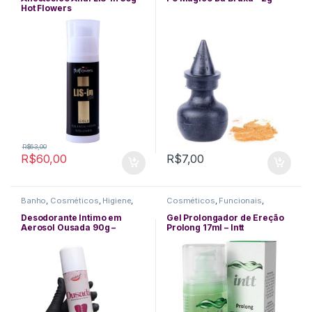
Funcionais
Hot Flowers
R$
63,00
R$
60,00
R$
7,00
Banho
,
Cosméticos
,
Higiene
,
Cosméticos
,
Funcionais
,
Perfumes
Performance Masculina
,
Retartantes
Desodorante Íntimo em
Gel Prolongador de Ereção
Aerosol Ousada 90g –
Prolong 17ml – Intt
Chillies