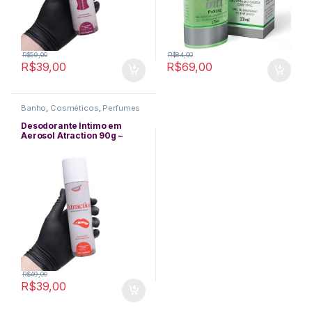
R$
59,00
R$
84,00
R$
39,00
R$
69,00
Banho
,
Cosméticos
,
Perfumes
Desodorante Íntimo em
Aerosol Atraction 90g –
Chillies
R$
49,00
R$
39,00