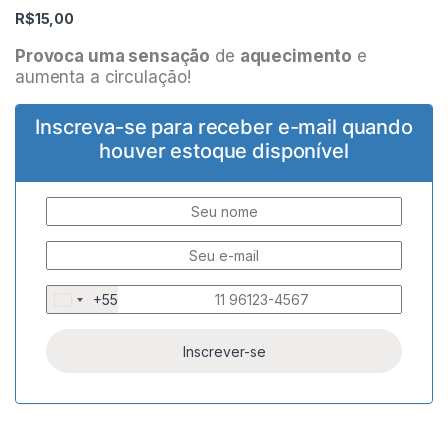
R$
15,00
Provoca uma sensação
de
aquecimento
e
aumenta a circulação!
Inscreva-se para receber e-mail quando
houver estoque disponível
+55
B
r
a
z
i
l
+