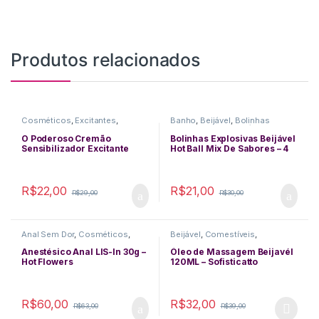
Produtos relacionados
Cosméticos
,
Excitantes
,
Banho
,
Beijável
,
Bolinhas
Funcionais
,
Lubrificantes
,
Explosivas
,
Comestíveis
,
Massagem
,
Performance
Cosméticos
,
Delicias Orais
,
O Poderoso Cremão
Bolinhas Explosivas Beijável
Masculina
Funcionais
,
Lubrificantes
,
Sensibilizador Excitante
Hot Ball Mix De Sabores – 4
Massagem
Masculino 15g – Hot Flowers
Und. – Hot Flowers
R$
22,00
R$
21,00
R$
29,00
R$
30,00
Anal Sem Dor
,
Cosméticos
,
Beijável
,
Comestíveis
,
Funcionais
,
Lubrificantes
,
Sexo
Cosméticos
,
Delicias Orais
,
Anal
Lubrificantes
,
Massagem
Anestésico Anal LIS-In 30g –
Óleo de Massagem Beijavél
Hot Flowers
120ML – Sofisticatto
R$
60,00
R$
32,00
R$
63,00
R$
39,00
This product has multiple varia