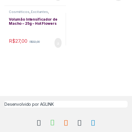
Cosméticos
,
Excitantes
,
Funcionais
,
Performance
Masculina
,
Queima de Estoque
,
Volumão Intensificador de
Retartantes
Macho – 25g – Hot Flowers
R$
27,00
R$
32,00
Desenvolvido por
AGLINK