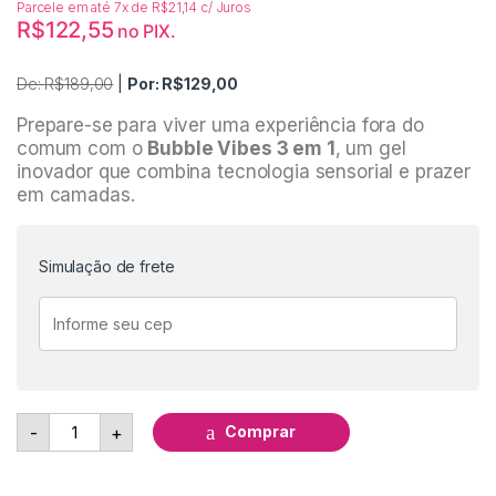
Parcele em até 7x de
R$
21,14
c/ Juros
R$
122,55
no PIX.
De:
R$
189,00
|
Por:
R$
129,00
Prepare-se para viver uma experiência fora do
comum com o
Bubble Vibes 3 em 1
, um gel
inovador que combina tecnologia sensorial e prazer
em camadas.
Simulação de frete
Bubble Vibes Gel 3 Em 1 Desliza Vibra Aquece - Intt quant
Comprar
-
+