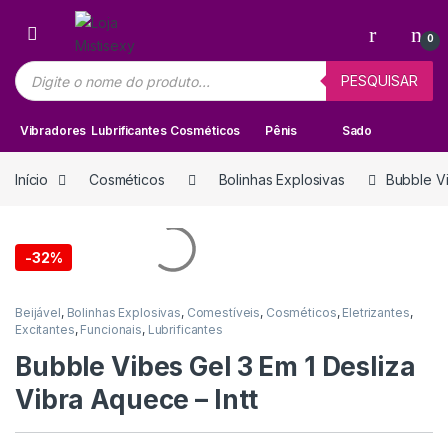
Skip to navigation
Skip to content
0
Pesquisar produtos
PESQUISAR
Vibradores
Lubrificantes
Cosméticos
Pênis
Sado
Início
Cosméticos
Bolinhas Explosivas
Bubble Vi
-
32%
Beijável
,
Bolinhas Explosivas
,
Comestíveis
,
Cosméticos
,
Eletrizantes
,
Excitantes
,
Funcionais
,
Lubrificantes
Bubble Vibes Gel 3 Em 1 Desliza
Vibra Aquece – Intt