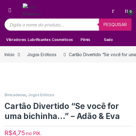
Skip to navigation
Skip to content
0
Pesquisar produtos
PESQUISAR
Vibradores
Lubrificantes
Cosméticos
Pênis
Sado
Início
Jogos Eróticos
Cartão Divertido “Se você for um
Brincadeiras
,
Jogos Eróticos
Cartão Divertido “Se você for
uma bichinha…” – Adão & Eva
R$
4,75
no PIX.