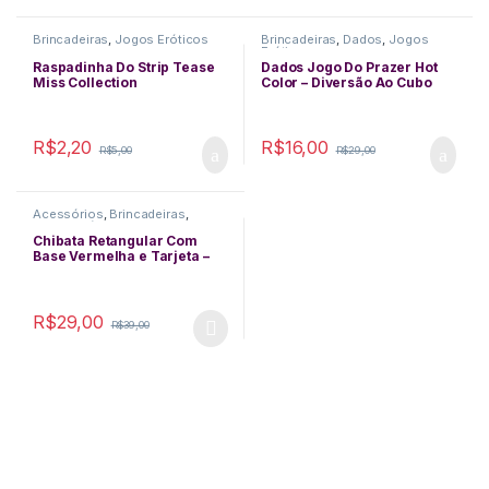
Brincadeiras
,
Jogos Eróticos
Brincadeiras
,
Dados
,
Jogos
Eróticos
Raspadinha Do Strip Tease
Dados Jogo Do Prazer Hot
Miss Collection
Color – Diversão Ao Cubo
R$
2,20
R$
16,00
R$
5,00
R$
29,00
Acessórios
,
Brincadeiras
,
Jogos Eróticos
,
Sado
Chibata Retangular Com
Base Vermelha e Tarjeta –
La Pimienta
R$
29,00
R$
39,00
This product has multiple variants. The options may be chosen 