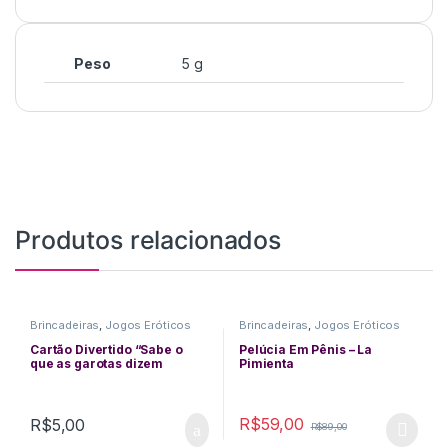
Peso
5 g
Produtos relacionados
Brincadeiras
,
Jogos Eróticos
Brincadeiras
,
Jogos Eróticos
Cartão Divertido “Sabe o
Pelúcia Em Pênis – La
que as garotas dizem
Pimienta
quando vê um pau grande?”
– Adão & Eva
R$
59,00
R$
5,00
R$
89,00
This product has multiple varia