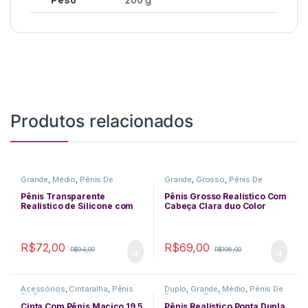
Produtos relacionados
Grande
,
Médio
,
Pênis De
Grande
,
Grosso
,
Pênis De
Borracha
,
Realístico
,
Ventosa
Borracha
,
Realístico
Pênis Transparente
Pênis Grosso Realístico Com
Realístico de Silicone com
Cabeça Clara duo Color
Escroto 15,5 X 3,8cm – ROXO
18×5 cm
R$
72,00
R$
69,00
R$
94,00
R$
106,00
Acessórios
,
Cintaralha
,
Pênis
Duplo
,
Grande
,
Médio
,
Pênis De
De Borracha
Borracha
,
Realístico
Cinta Com Pênis Maciço 19,5
Pênis Realístico Ponta Dupla