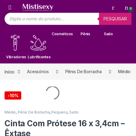
Skip to navigation
Skip to content
0
Pesquisar produtos
PESQUISAR
Cosméticos
Pênis
Sado
Vibradores
Lubrificantes
Início
Acessórios
Pênis De Borracha
Médio
-
10%
Médio
,
Pênis De Borracha
,
Pequeno
,
Sado
Cinta Com Prótese 16 x 3,4cm –
Êxtase