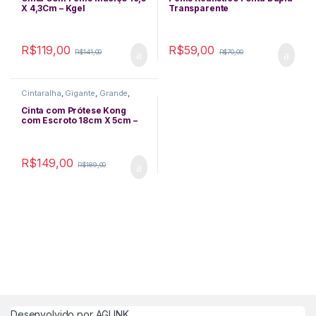
X 4,3Cm – Kgel
Transparente
R$
119,00
R$
59,00
R$
141,00
R$
70,00
Cintaralha
,
Gigante
,
Grande
,
Grosso
,
Médio
,
Pênis De
Borracha
,
Realístico
Cinta com Prótese Kong
com Escroto 18cm X 5cm –
La Pimenta
R$
149,00
R$
189,00
Desenvolvido por
AGLINK