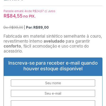
Parcele em até 4x de
R$
24,67
c/ Juros
R$
84,55
no PIX.
De:
R$
99,00
|
Por:
R$
89,00
Fabricada em material sintético semelhante à couro,
revestimento interno
aveludado
para garantir
conforto
, fácil acomodação e uso correto do
acessório.
Inscreva-se para receber e-mail quando
houver estoque disponível