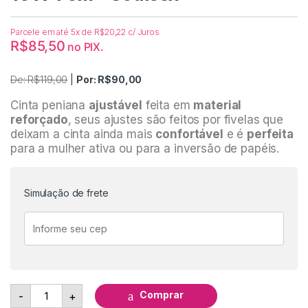
Parcele em até 5x de
R$
20,22
c/ Juros
R$
85,50
no PIX.
De:
R$
119,00
|
Por:
R$
90,00
Cinta peniana
ajustável
feita em
material
reforçado
, seus ajustes são feitos por fivelas que
deixam a cinta ainda mais
confortável
e é
perfeita
para a mulher ativa ou para a inversão de papéis.
Simulação de frete
Cinta Peniana Pênis Realístico 16 X 4 cm - Soulsex quan
Comprar
-
+