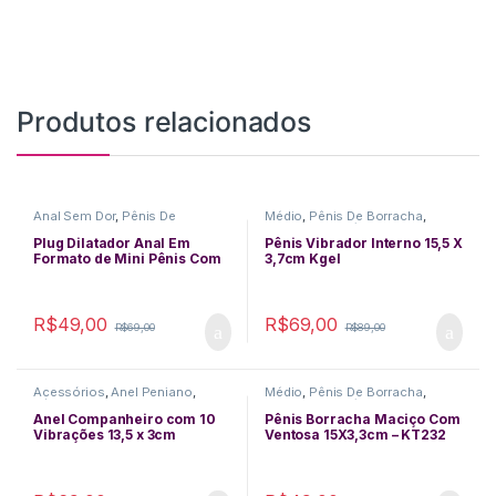
Produtos relacionados
Anal Sem Dor
,
Pênis De
Médio
,
Pênis De Borracha
,
Borracha
,
Pequeno
,
Plug Anal
Pequeno
,
Realístico
,
Vibradores
Plug Dilatador Anal Em
Pênis Vibrador Interno 15,5 X
Formato de Mini Pênis Com
3,7cm Kgel
Glande Saliente 10,5×3,5 cm
R$
49,00
R$
69,00
R$
69,00
R$
89,00
Acessórios
,
Anel Peniano
,
Médio
,
Pênis De Borracha
,
Pênis De Borracha
,
Pequeno
,
Pequeno
,
Realístico
,
Ventosa
Plug Anal
,
Realístico
,
Sexo Anal
,
Anel Companheiro com 10
Pênis Borracha Maciço Com
Vibradores
Vibrações 13,5 x 3cm
Ventosa 15X3,3cm – KT232