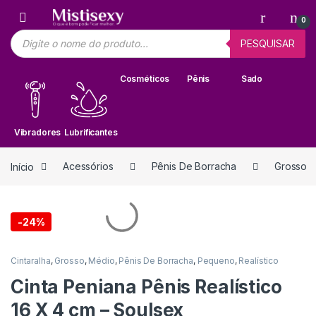
Skip to navigation
Skip to content
0
Pesquisar produtos
PESQUISAR
Cosméticos
Pênis
Sado
Vibradores
Lubrificantes
Início
Acessórios
Pênis De Borracha
Grosso
-
24%
Cintaralha
,
Grosso
,
Médio
,
Pênis De Borracha
,
Pequeno
,
Realístico
Cinta Peniana Pênis Realístico
16 X 4 cm – Soulsex