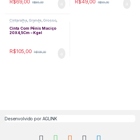
R$
69,00
R$
49,00
R$
89,00
R$
59,00
Cintaralha
,
Grande
,
Grosso
,
Médio
,
Pênis De Borracha
,
Realístico
Cinta Com Pênis Maciço
20X4,5Cm – Kgel
R$
105,00
R$
139,00
Desenvolvido por
AGLINK