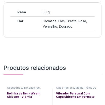
Peso
50 g
Cor
Cromada, Lilás, Grafite, Rosa,
Vermelho, Dourado
Produtos relacionados
Acessórios
,
Brincadeiras
,
Capa Peniana
,
Médio
,
Pênis De
Pompoarismo
Borracha
,
Pequeno
,
Pompoarismo
,
Vibradores
Bolinha de Ben- Wa em
Vibrador Personal Com
Silicone – Vipmix
Capa Silicone Em Formato
De Pênis