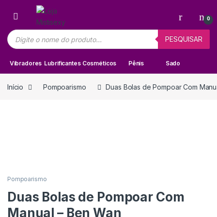
Skip to navigation
Skip to content
0
Pesquisar produtos
PESQUISAR
Vibradores
Lubrificantes
Cosméticos
Pênis
Sado
Início
Pompoarismo
Duas Bolas de Pompoar Com Manu
Pompoarismo
Duas Bolas de Pompoar Com
Manual – Ben Wan