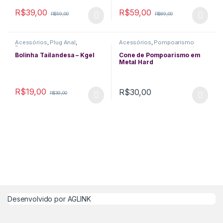
R$
39,00
R$
59,00
R$
59,00
R$
89,00
This product has multiple variants. The options may be chosen 
This product has multiple varia
Acessórios
,
Plug Anal
,
Acessórios
,
Pompoarismo
Pompoarismo
Bolinha Tailandesa – Kgel
Cone de Pompoarismo em
Metal Hard
R$
19,00
R$
30,00
R$
39,00
This product has multiple variants. The options may be chosen 
This product has multiple varia
Desenvolvido por
AGLINK