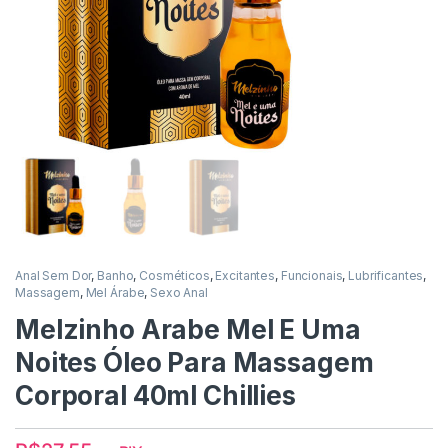
Anal Sem Dor
,
Banho
,
Cosméticos
,
Excitantes
,
Funcionais
,
Lubrificantes
,
Massagem
,
Mel Árabe
,
Sexo Anal
Melzinho Arabe Mel E Uma
Noites Óleo Para Massagem
Corporal 40ml Chillies