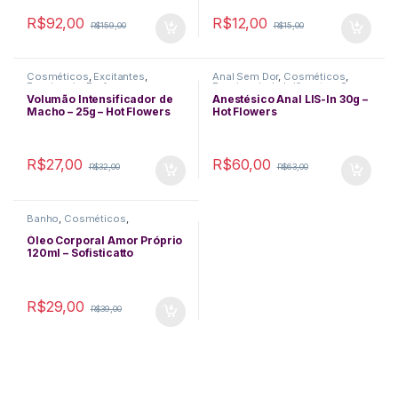
R$
92,00
R$
12,00
R$
159,00
R$
15,00
Cosméticos
,
Excitantes
,
Anal Sem Dor
,
Cosméticos
,
Funcionais
,
Performance
Funcionais
,
Lubrificantes
,
Sexo
Masculina
,
Queima de Estoque
,
Anal
Volumão Intensificador de
Anestésico Anal LIS-In 30g –
Retartantes
Macho – 25g – Hot Flowers
Hot Flowers
R$
27,00
R$
60,00
R$
32,00
R$
63,00
Banho
,
Cosméticos
,
Funcionais
,
Higiene
,
Lubrificantes
,
Massagem
,
Óleo Corporal Amor Próprio
Perfumes
120ml – Sofisticatto
R$
29,00
R$
39,00