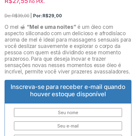
R$
27,55
no PIX.
De:
R$
39,00
|
Por:
R$
29,00
O mel 🍯
“Mel e uma noites”
é um óleo com
aspecto siliconado com um delicioso e afrodisíaco
aroma de mel é ideal para massagens sensuais para
você deslizar suavemente e explorar o corpo da
pessoa com quem está dividindo esse momento
prazeroso. Para que deseja inovar e trazer
sensações novas nesses momentos esse óleo é
incrível, permite você viver prazeres avassaladores.
Inscreva-se para receber e-mail quando
houver estoque disponível