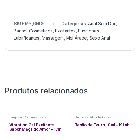
SKU:
MS_6ND9
Categorias:
Anal Sem Dor
,
Banho
,
Cosméticos
,
Excitantes
,
Funcionais
,
Lubrificantes
,
Massagem
,
Mel Árabe
,
Sexo Anal
Produtos relacionados
Beijável
,
Comestíveis
,
Bebidas Afrodisíacas
,
Cosméticos
,
Delicias Orais
,
Comestíveis
,
Cosméticos
,
Eletrizantes
,
Excitantes
,
Excitantes
,
Funcionais
Vibration Gel Excitante
Tesão de Touro 10ml – K Lab
Funcionais
,
Lubrificantes
,
Sabor Maçã do Amor – 17ml
Vibradores
Intt