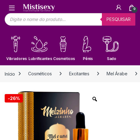
Skip to navigation
Skip to content
0
Pesquisar produtos
PESQUISAR
Vibradores
Lubrificantes
Cosméticos
Pênis
Sado
Início
Cosméticos
Excitantes
Mel Árabe
-
26%