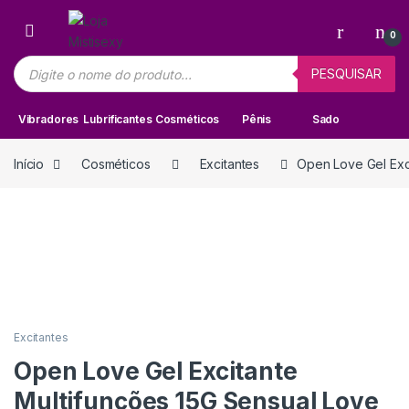
Skip to navigation
Skip to content
0
Pesquisar produtos
PESQUISAR
Vibradores
Lubrificantes
Cosméticos
Pênis
Sado
Início
Cosméticos
Excitantes
Open Love Gel Exc
Excitantes
Open Love Gel Excitante
Multifunções 15G Sensual Love