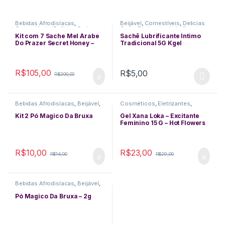
Bebidas Afrodisíacas
,
Beijável
,
Comestíveis
,
Delicias
Comestíveis
,
Delicias Orais
,
Orais
,
Excitantes
,
Lubrificantes
,
Excitantes
,
Funcionais
,
Mel
Sexo Anal
Kit com 7 Sache Mel Árabe
Sachê Lubrificante Íntimo
Árabe
,
Performance Masculina
,
Do Prazer Secret Honey –
Tradicional 5G Kgel
Retartantes
Estimulante Masculino 15ml
R$
105,00
R$
5,00
R$
200,00
This product has multiple varia
Bebidas Afrodisíacas
,
Beijável
,
Cosméticos
,
Eletrizantes
,
Comestíveis
,
Cosméticos
,
Excitantes
,
Funcionais
,
Delicias Orais
,
Excitantes
,
Lubrificantes
,
Queima de
Kit 2 Pó Magico Da Bruxa
Gel Xana Loka – Excitante
Funcionais
Estoque
Feminino 15 G – Hot Flowers
R$
10,00
R$
23,00
R$
14,00
R$
29,00
Bebidas Afrodisíacas
,
Beijável
,
Comestíveis
,
Cosméticos
,
Delicias Orais
,
Excitantes
,
Pó Magico Da Bruxa – 2g
Funcionais