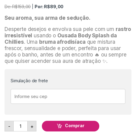
De:
R$
159,00
|
Por:
R$
89,00
Seu aroma, sua arma de sedução.
Desperte desejos e envolva sua pele com um
rastro
irresistível
usando o
Ousada Body Splash da
Chillies
. Uma
bruma afrodisíaca
que mistura
frescor, sensualidade e poder, perfeita para usar
após o banho, antes de um encontro 🔥 ou sempre
que quiser acender sua aura de atração ✨.
Simulação de frete
Ousada Body Splash Afrodisíaco - 120Ml - Chillies quant
Comprar
-
+