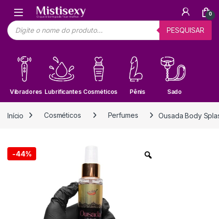
Skip to navigation
Skip to content
0
Pesquisar produtos
PESQUISAR
Vibradores
Lubrificantes
Cosméticos
Pênis
Sado
Início
Cosméticos
Perfumes
Ousada Body Splash
-
44%