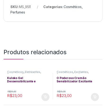
SKU:
MS_95I1
Categorias:
Cosméticos
,
Perfumes
Produtos relacionados
Cosméticos
,
Eletrizantes
,
Cosméticos
,
Excitantes
,
Excitantes
,
Funcionais
,
Funcionais
,
Lubrificantes
,
Lubrificantes
,
Plug Anal
,
Sexo
Massagem
,
Performance
Kuloko Gel
O Poderoso Cremão
Anal
Masculina
Dessensibilizante e
Sensibilizador Excitante
Excitante Anal 15g – Hot
Masculino 15g – Hot Flowers
Flowers
R$
29,00
R$
29,00
R$
23,00
R$
23,00