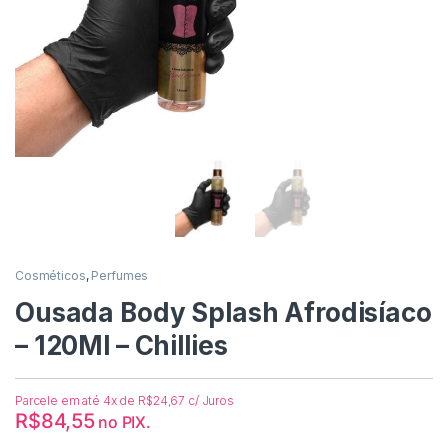
Cosméticos
,
Perfumes
Ousada Body Splash Afrodisíaco
– 120Ml – Chillies
Parcele em até 4x de
R$
24,67
c/ Juros
R$
84,55
no PIX.