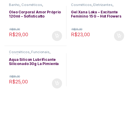
Banho
,
Cosméticos
,
Cosméticos
,
Eletrizantes
,
Funcionais
,
Higiene
,
Excitantes
,
Funcionais
,
Lubrificantes
,
Massagem
,
Lubrificantes
,
Queima de
Óleo Corporal Amor Próprio
Gel Xana Loka – Excitante
Perfumes
Estoque
120ml – Sofisticatto
Feminino 15 G – Hot Flowers
R$
39,00
R$
29,00
R$
29,00
R$
23,00
Cosméticos
,
Funcionais
,
Lubrificantes
Aqua Silicon Lubrificante
Siliconado 30g La Pimienta
R$
39,00
R$
25,00