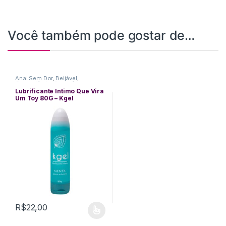
Você também pode gostar de…
Anal Sem Dor
,
Beijável
,
Comestíveis
,
Cosméticos
,
Delicias Orais
,
Funcionais
,
Lubrificante Íntimo Que Vira
Lubrificantes
,
Massagem
,
Um Toy 80G – Kgel
Performance Masculina
,
Sexo
Anal
R$
22,00
This product has multiple variants. The options may be chosen 