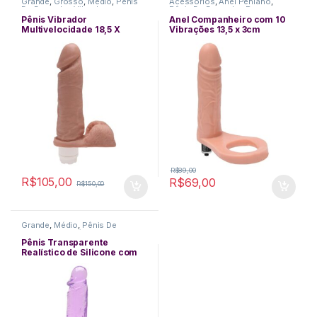
Grande
,
Grosso
,
Médio
,
Pênis
Acessórios
,
Anel Peniano
,
De Borracha
,
Vibradores
Pênis De Borracha
,
Pequeno
,
Plug Anal
,
Realístico
,
Sexo Anal
,
Pênis Vibrador
Anel Companheiro com 10
Vibradores
Multivelocidade 18,5 X
Vibrações 13,5 x 3cm
4,5Cm – Kgel
R$
89,00
R$
105,00
R$
69,00
R$
150,00
Grande
,
Médio
,
Pênis De
Borracha
,
Realístico
,
Ventosa
Pênis Transparente
Realístico de Silicone com
Escroto 15,5 X 3,8cm – ROXO