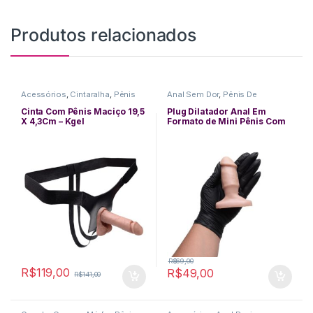
Produtos relacionados
Acessórios
,
Cintaralha
,
Pênis
Anal Sem Dor
,
Pênis De
De Borracha
Borracha
,
Pequeno
,
Plug Anal
Cinta Com Pênis Maciço 19,5
Plug Dilatador Anal Em
X 4,3Cm – Kgel
Formato de Mini Pênis Com
Glande Saliente 10,5×3,5 cm
R$
69,00
R$
119,00
R$
49,00
R$
141,00