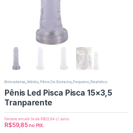
Brincadeiras
,
Médio
,
Pênis De Borracha
,
Pequeno
,
Realístico
Pênis Led Pisca Pisca 15×3,5
Tranparente
Parcele em até 3x de
R$
22,94
c/ Juros
R$
59,85
no PIX.