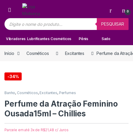
Skip to navigation
Skip to content
0
Pesquisar produtos
PESQUISAR
Vibradores
Lubrificantes
Cosméticos
Pênis
Sado
Início
Cosméticos
Excitantes
Perfume da Atração
-
34%
Banho
,
Cosméticos
,
Excitantes
,
Perfumes
Perfume da Atração Feminino
Ousada15ml – Chillies
Parcele em até 3x de
R$
21,48
c/ Juros