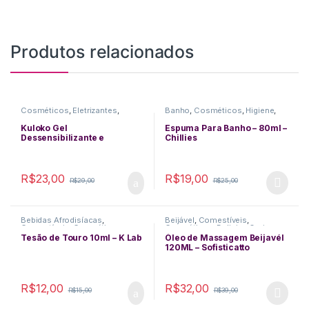
Produtos relacionados
Cosméticos
,
Eletrizantes
,
Banho
,
Cosméticos
,
Higiene
,
Excitantes
,
Funcionais
,
Perfumes
Lubrificantes
,
Plug Anal
,
Sexo
Kuloko Gel
Espuma Para Banho – 80ml –
Anal
Dessensibilizante e
Chillies
Excitante Anal 15g – Hot
Flowers
R$
23,00
R$
19,00
R$
29,00
R$
25,00
This product has multiple varia
Bebidas Afrodisíacas
,
Beijável
,
Comestíveis
,
Comestíveis
,
Cosméticos
,
Cosméticos
,
Delicias Orais
,
Excitantes
,
Funcionais
Lubrificantes
,
Massagem
Tesão de Touro 10ml – K Lab
Óleo de Massagem Beijavél
120ML – Sofisticatto
R$
12,00
R$
32,00
R$
15,00
R$
39,00
This product has multiple varia