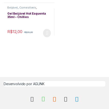
Beijável
,
Comestíveis
,
Cosméticos
,
Delicias Orais
,
Excitantes
,
Funcionais
,
Gel Beijável Hot Esquenta
Lubrificantes
,
Massagem
,
35ml – Chillies
Queima de Estoque
R$
12,00
R$
29,00
This product has multiple variants. The options may be chosen 
Desenvolvido por
AGLINK