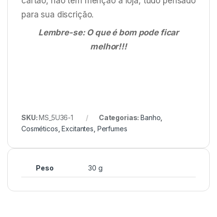
cartão, não tem menção a loja, tudo pensado
para sua discrição.
Lembre-se: O que é bom pode ficar
melhor!!!
SKU:
MS_5U36-1
Categorias:
Banho
,
Cosméticos
,
Excitantes
,
Perfumes
Peso
30 g