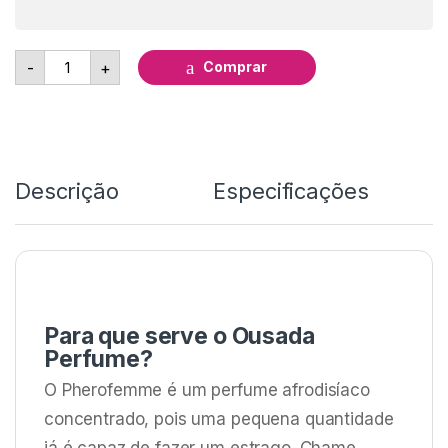
Perfume da Atração Feminino Ousada15ml - Chillies qua
Comprar
-
+
Descrição
Especificações
Para que serve o Ousada
Perfume?
O Pherofemme é um perfume afrodisíaco
concentrado, pois uma pequena quantidade
já é capaz de fazer um estrago. Chame