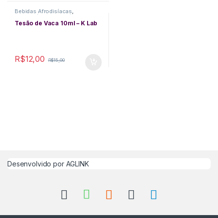
Bebidas Afrodisíacas
,
Comestíveis
,
Cosméticos
,
Excitantes
,
Funcionais
Tesão de Vaca 10ml – K Lab
R$
12,00
R$
15,00
Desenvolvido por
AGLINK