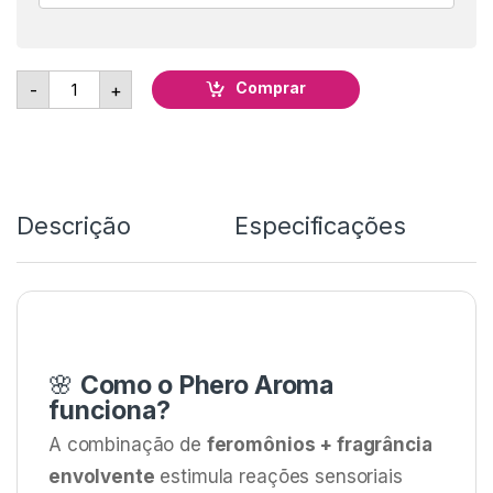
Perfume Phero Aroma Feminino - 15ml - Sexy Fantasy qu
Comprar
-
+
Descrição
Especificações
🌸
Como o Phero Aroma
funciona?
A combinação de
feromônios + fragrância
envolvente
estimula reações sensoriais