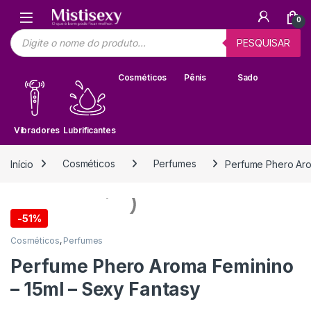
Skip to navigation
Skip to content
0
Pesquisar produtos
PESQUISAR
Cosméticos
Pênis
Sado
Vibradores
Lubrificantes
Início
Cosméticos
Perfumes
Perfume Phero Aro
-
51%
Cosméticos
,
Perfumes
Perfume Phero Aroma Feminino
– 15ml – Sexy Fantasy