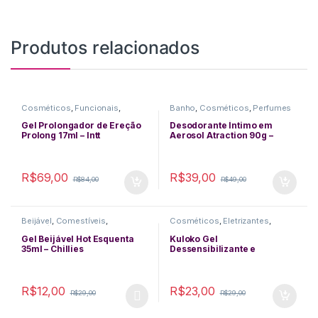
Produtos relacionados
Cosméticos
,
Funcionais
,
Banho
,
Cosméticos
,
Perfumes
Performance Masculina
,
Retartantes
Gel Prolongador de Ereção
Desodorante Íntimo em
Prolong 17ml – Intt
Aerosol Atraction 90g –
Chillies
R$
69,00
R$
39,00
R$
84,00
R$
49,00
Beijável
,
Comestíveis
,
Cosméticos
,
Eletrizantes
,
Cosméticos
,
Delicias Orais
,
Excitantes
,
Funcionais
,
Excitantes
,
Funcionais
,
Lubrificantes
,
Plug Anal
,
Sexo
Gel Beijável Hot Esquenta
Kuloko Gel
Lubrificantes
,
Massagem
,
Anal
35ml – Chillies
Dessensibilizante e
Queima de Estoque
Excitante Anal 15g – Hot
Flowers
R$
12,00
R$
23,00
R$
29,00
R$
29,00
This product has multiple variants. The options may be chosen 