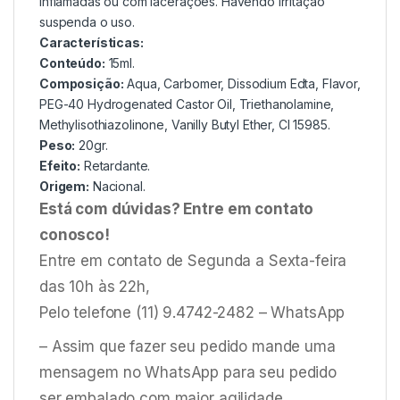
inflamadas ou com lacerações. Havendo irritação
suspenda o uso.
Características:
Conteúdo:
15ml.
Composição:
Aqua, Carbomer, Dissodium Edta, Flavor,
PEG-40 Hydrogenated Castor Oil, Triethanolamine,
Methylisothiazolinone, Vanilly Butyl Ether, CI 15985.
Peso:
20gr.
Efeito:
Retardante.
Origem:
Nacional.
Está com dúvidas? Entre em contato
conosco!
Entre em contato de Segunda a Sexta-feira
das 10h às 22h,
Pelo telefone (11) 9.4742-2482 – WhatsApp
– Assim que fazer seu pedido mande uma
mensagem no WhatsApp para seu pedido
ser embalado com maior agilidade.