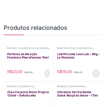
Produtos relacionados
Banho
,
Cosméticos
,
Excitantes
,
Anal Sem Dor
,
Cosméticos
,
Perfumes
Funcionais
,
Lubrificantes
,
Massagem
,
Plug Anal
,
Sexo
Perfume da Atração
Lubrificante Love Lub – 60g –
Anal
Feminino Pherofemme 15ml
La Pimienta
– For Sexy
R$
23,00
R$
19,00
R$
29,00
R$
29,00
This product has multiple varia
Banho
,
Cosméticos
,
Beijável
,
Comestíveis
,
Funcionais
,
Higiene
,
Cosméticos
,
Delicias Orais
,
Lubrificantes
,
Massagem
,
Eletrizantes
,
Excitantes
,
Óleo Corporal Amor Próprio
Vibration Gel Excitante
Perfumes
Funcionais
,
Lubrificantes
,
120ml – Sofisticatto
Sabor Maçã do Amor – 17ml
Vibradores
Intt