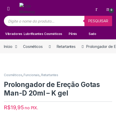
Skip to navigation
Skip to content
0
Pesquisar produtos
PESQUISAR
Vibradores
Lubrificantes
Cosméticos
Pênis
Sado
Início
Cosméticos
Retartantes
Prolongador de E
Cosméticos
,
Funcionais
,
Retartantes
Prolongador de Ereção Gotas
Man-D 20ml – K gel
R$
19,95
no PIX.