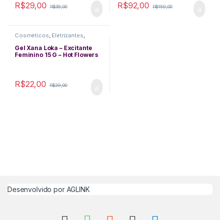
R$
29,00
R$
92,00
R$
39,00
R$
159,00
Cosméticos
,
Eletrizantes
,
Excitantes
,
Funcionais
,
Lubrificantes
,
Queima de
Gel Xana Loka – Excitante
Estoque
Feminino 15 G – Hot Flowers
R$
22,00
R$
29,00
Desenvolvido por
AGLINK