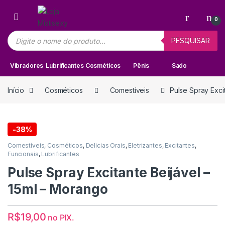
Skip to navigation
Skip to content
0
Pesquisar produtos
PESQUISAR
Vibradores
Lubrificantes
Cosméticos
Pênis
Sado
Início
Cosméticos
Comestíveis
Pulse Spray Exci
-
38%
Comestíveis
,
Cosméticos
,
Delicias Orais
,
Eletrizantes
,
Excitantes
,
Funcionais
,
Lubrificantes
Pulse Spray Excitante Beijável –
15ml – Morango
R$
19,00
no PIX.