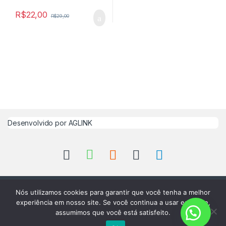
R$
22,00
R$
29,00
Desenvolvido por
AGLINK
Nós utilizamos cookies para garantir que você tenha a melhor
experiência em nosso site. Se você continua a usar este site,
assumimos que você está satisfeito.
Atendimento via WhatsApp!
(11) 94742-2482