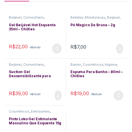
Beijável
,
Comestíveis
,
Bebidas Afrodisíacas
,
Beijável
,
Cosméticos
,
Delicias Orais
,
Comestíveis
,
Cosméticos
,
Excitantes
,
Funcionais
,
Delicias Orais
,
Excitantes
,
Gel Beijável Hot Esquenta
Pó Magico Da Bruxa – 2g
Lubrificantes
,
Massagem
Funcionais
35ml – Chillies
R$
22,00
R$
7,00
R$
29,00
This product has multiple variants. The options may be chosen 
Beijável
,
Comestíveis
,
Banho
,
Cosméticos
,
Higiene
,
Cosméticos
,
Delicias Orais
,
Perfumes
Funcionais
,
Queima de Estoque
,
Suction Gel
Espuma Para Banho – 80ml –
Sexo Anal
Dessensibilizante para
Chillies
Garganta Profunda 15ml –
Intt
R$
39,00
R$
19,00
R$
72,00
R$
25,00
This product has multiple varia
Cosméticos
,
Eletrizantes
,
Excitantes
,
Funcionais
,
Performance Masculina
,
Pinto Loko Gel Estimulante
Queima de Estoque
,
Retartantes
Masculino Que Esquenta 15g
– Hot Flowers