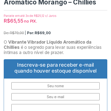
Aromático Morango – Chillies
Parcele em até 3x de
R$
25,12
c/ Juros
R$
65,55
no PIX.
De:
R$
79,00
|
Por:
R$
69,00
O
Vibrante Vibrador Líquido Aromático da
Chillies
é o segredo para levar suas experiências
íntimas a outro nível de prazer.
Inscreva-se para receber e-mail
quando houver estoque disponível