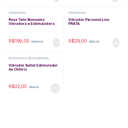
This product has multiple varia
Vibradores
Vibradores
Rosa Twin Blossoms
Vibrador Personal Liso
Vibradora e Estimuladora
PRATA
com Língua
R$
199,00
R$
29,00
R$
499,00
R$
59,00
Acessórios
,
Brincadeiras
,
Massagem
,
Vibradores
Vibrador Bullet Estimulador
de Clitóris
R$
22,00
R$
40,00
This product has multiple variants. The options may be chosen 