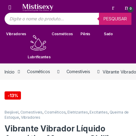
Skip to navigation
Skip to content
0
Pesquisar produtos
PESQUISAR
Vibradores
Cosméticos
Pênis
Sado
Lubrificantes
Início
Cosméticos
Comestíveis
Vibrante Vibrado
-
13%
Beijável
,
Comestíveis
,
Cosméticos
,
Eletrizantes
,
Excitantes
,
Queima de
Estoque
,
Vibradores
Vibrante Vibrador Líquido