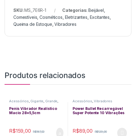
SKU:
MS_7E6R-1
Categorias:
Beijável
,
Comestíveis
,
Cosméticos
,
Eletrizantes
,
Excitantes
,
Queima de Estoque
,
Vibradores
Produtos relacionados
Acessórios
,
Gigante
,
Grande
,
Acessórios
,
Vibradores
Grosso
,
Pênis De Borracha
,
Realístico
,
Vibradores
Penis Vibrador Realístico
Power Bullet Recarregável
Macio 28×5,5cm
Super Potente 10 Vibrações
R$
159,00
R$
89,00
R$
187,00
R$
129,00