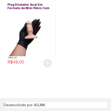
Borracha
,
Pequeno
,
Plug Anal
Plug Dilatador Anal Em
Formato de Mini Pênis Com
Glande Saliente 10,5×3,5 cm
R$
69,00
R$
49,00
Desenvolvido por
AGLINK