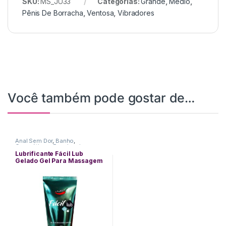
SKU:
MS_JU33
Categorias:
Grande
,
Médio
,
Pênis De Borracha
,
Ventosa
,
Vibradores
Você também pode gostar de…
Anal Sem Dor
,
Banho
,
Cosméticos
,
Funcionais
,
Lubrificantes
,
Massagem
,
Plug
Lubrificante Fácil Lub
Anal
,
Sexo Anal
Gelado Gel Para Massagem
Corporal 60g – Chillies