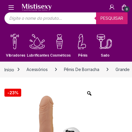
Skip to navigation
Skip to content
0
Pesquisar produtos
PESQUISAR
Vibradores
Lubrificantes
Cosméticos
Pênis
Sado
Início
Acessórios
Pênis De Borracha
Grande
-
23%