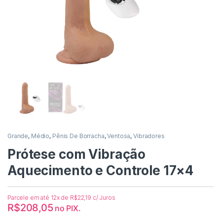
Grande
,
Médio
,
Pênis De Borracha
,
Ventosa
,
Vibradores
Prótese com Vibração
Aquecimento e Controle 17×4
Parcele em até 12x de
R$
22,19
c/ Juros
R$
208,05
no PIX.