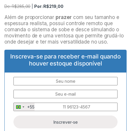
De:
R$
285,00
|
Por:
R$
219,00
Além de proporcionar
prazer
com seu tamanho e
espessura realista, possui controle remoto que
comanda o sistema de sobe e desce simulando o
movimento de e uma ventosa que permite grudá-lo
onde desejar e ter mais versatilidade no uso.
Inscreva-se para receber e-mail quando
houver estoque disponível
+55
B
r
a
z