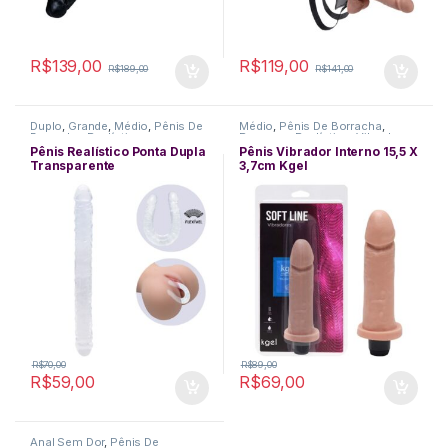
R$
139,00
R$
119,00
R$
189,00
R$
141,00
Duplo
,
Grande
,
Médio
,
Pênis De
Médio
,
Pênis De Borracha
,
Borracha
,
Realístico
Pequeno
,
Realístico
,
Vibradores
Pênis Realístico Ponta Dupla
Pênis Vibrador Interno 15,5 X
Transparente
3,7cm Kgel
R$
70,00
R$
89,00
R$
59,00
R$
69,00
Anal Sem Dor
,
Pênis De