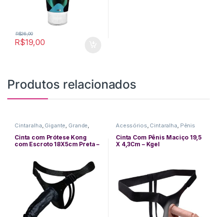
R$
26,00
R$
19,00
Produtos relacionados
Cintaralha
,
Gigante
,
Grande
,
Acessórios
,
Cintaralha
,
Pênis
Grosso
,
Médio
,
Pênis De
De Borracha
Borracha
,
Realístico
Cinta com Prótese Kong
Cinta Com Pênis Maciço 19,5
com Escroto 18X5cm Preta –
X 4,3Cm – Kgel
La Pimenta